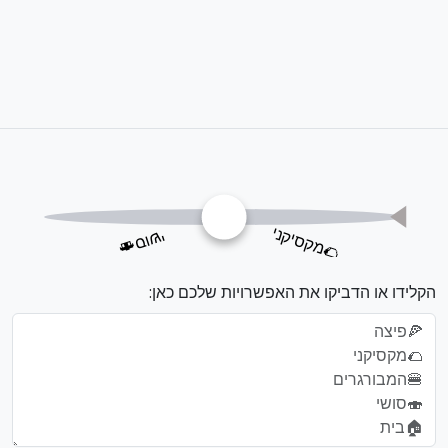
🍕פיצה
🏠בית
🌮מקסיקני
🍣סושי
🍔המבורגרים
הקלידו או הדביקו את האפשרויות שלכם כאן: