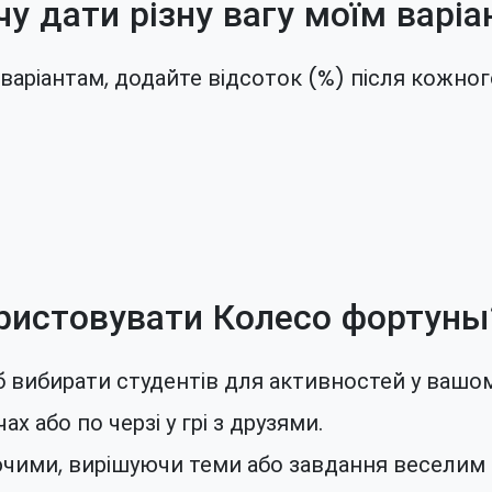
чу дати різну вагу моїм варі
варіантам, додайте відсоток (%) після кожног
ристовувати Колесо фортуны
б вибирати студентів для активностей у вашом
х або по черзі у грі з друзями.
юючими, вирішуючи теми або завдання веселим