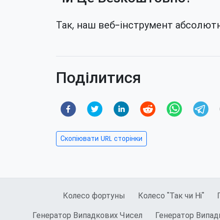
Так, наш веб-інструмент абсолют
Поділитися
Скопіювати URL сторінки
Колесо фортуны
Колесо "Так чи Ні"
Генератор Випадкових Чисел
Генератор Випад