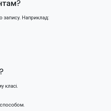
антам?
о запису. Наприклад:
?
у класі.
 способом.