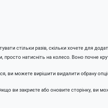
увати стільки разів, скільки хочете для дода
и, просто натисніть на колесо. Воно почне кр
ься, ви можете вирішити видалити обрану опці
і якщо ви закриєте або оновите сторінку, ви м