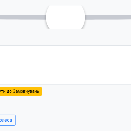
🌮Мек
ші
🍔Бургери
ути до Замовчувань
олеса