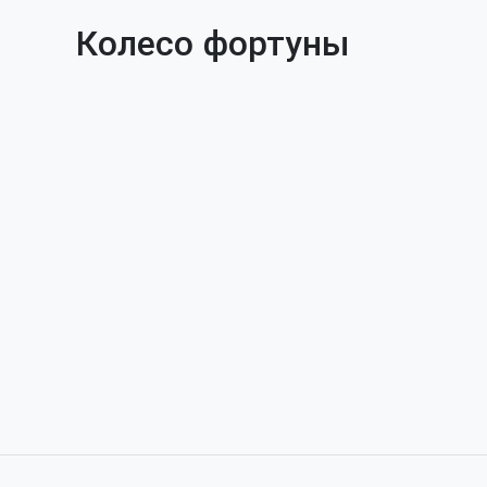
Колесо фортуны
🏠Головна
🍕Піца