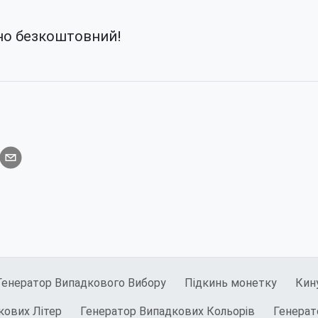
но безкоштовний!
Генератор Випадкового Вибору
Підкинь монетку
Кину
кових Літер
Генератор Випадкових Кольорів
Генерат