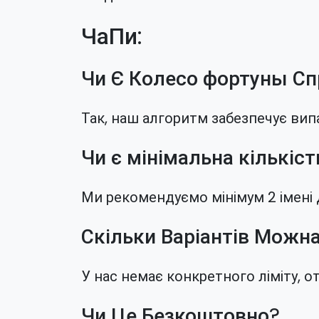
ЧаПи:
Чи Є Колесо фортуны С
Так, наш алгоритм забезпечує вип
Чи є мінімальна кількість
Ми рекомендуємо мінімум 2 імені 
Скільки Варіантів Можн
У нас немає конкретного ліміту, о
Чи Це Безкоштовно?