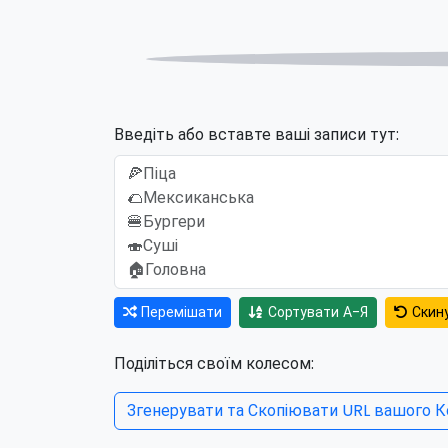
🍣Су
Введіть або вставте ваші записи тут:
Перемішати
Сортувати А-Я
Скин
Поділіться своїм колесом:
Згенерувати та Скопіювати URL вашого К