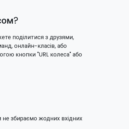
сом?
ете поділитися з друзями,
анд, онлайн-класів, або
огою кнопки "URL колеса" або
ми не збираємо жодних вхідних