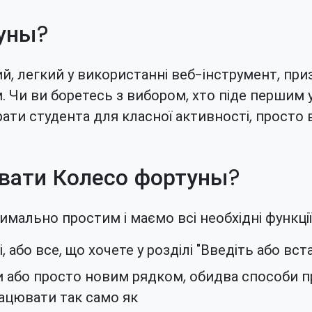
уны?
й, легкий у використанні веб-інструмент, при
Чи ви боретесь з вибором, хто піде першим у г
ати студента для класної активності, просто в
вати Колесо фортуны?
мально простим і маємо всі необхідні функції
, або все, що хочете у розділі "Введіть або вста
 або просто новим рядком, обидва способи п
рацювати так само як